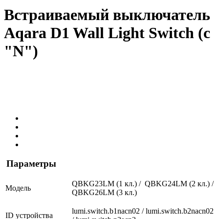
Встраиваемый выключатель
Aqara D1 Wall Light Switch (с
"N")
Параметры
QBKG23LM (1 кл.) / QBKG24LM (2 кл.) /
Модель
QBKG26LM (3 кл.)
lumi.switch
.b1nacn02 / lumi.switch
.b2nacn02
ID устройства