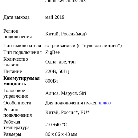
/ lumi.switch
.n3acn3
Дата выхода
май 2019
Регион
Китай, Россия(мод)
подключения
Тип выключателя
встраиваемый (с "нулевой линией")
Тип подключения
ZigBee
Количество
Одна, две, три
клавиш
Питание
220В, 50Гц
Коммутируемая
800Вт
мощность
Голосовое
Алиса, Маруся, Siri
управление
Особенности
Для подключения нужен
шлюз
Регион
Китай, Россия*, EU*
подключения
Рабочая
-10 +40 °C
температура
Размеры
86 х 86 х 43 мм