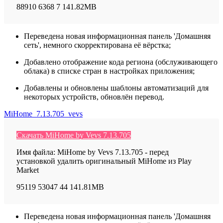
88910
6368
7
141.82MB
Переведена новая информационная панель 'Домашняя
сеть', немного скорректирована её вёрстка;
Добавлено отображение кода региона (обслуживающего
облака) в списке стран в настройках приложения;
Добавлены и обновлены шаблоны автоматизаций для
некоторых устройств, обновлён перевод.
MiHome_7.13.705_vevs
Скачать MiHome by Vevs 7.13.705
Имя файла: MiHome by Vevs 7.13.705 - перед
установкой удалить оригинальный MiHome из Play
Market
95119
53047
44
141.81MB
Переведена новая информационная панель 'Домашняя