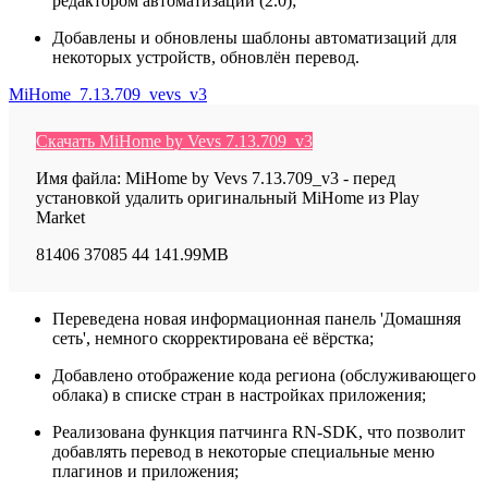
редактором автоматизаций (2.0);
Добавлены и обновлены шаблоны автоматизаций для
некоторых устройств, обновлён перевод.
MiHome_7.13.709_vevs_v3
Скачать MiHome by Vevs 7.13.709_v3
Имя файла: MiHome by Vevs 7.13.709_v3 - перед
установкой удалить оригинальный MiHome из Play
Market
81406
37085
44
141.99MB
Переведена новая информационная панель 'Домашняя
сеть', немного скорректирована её вёрстка;
Добавлено отображение кода региона (обслуживающего
облака) в списке стран в настройках приложения;
Реализована функция патчинга RN-SDK, что позволит
добавлять перевод в некоторые специальные меню
плагинов и приложения;