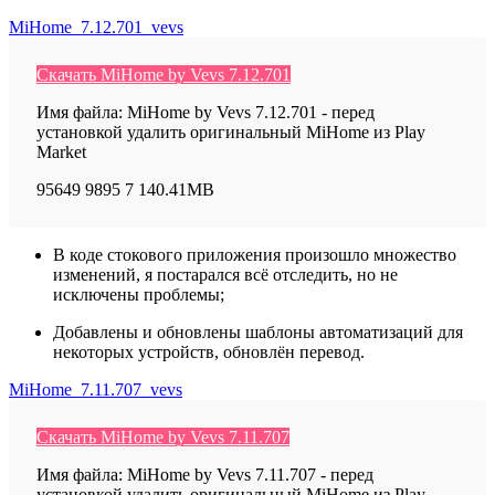
MiHome_7.12.701_vevs
Скачать MiHome by Vevs 7.12.701
Имя файла: MiHome by Vevs 7.12.701 - перед
установкой удалить оригинальный MiHome из Play
Market
95649
9895
7
140.41MB
В коде стокового приложения произошло множество
изменений, я постарался всё отследить, но не
исключены проблемы;
Добавлены и обновлены шаблоны автоматизаций для
некоторых устройств, обновлён перевод.
MiHome_7.11.707_vevs
Скачать MiHome by Vevs 7.11.707
Имя файла: MiHome by Vevs 7.11.707 - перед
установкой удалить оригинальный MiHome из Play