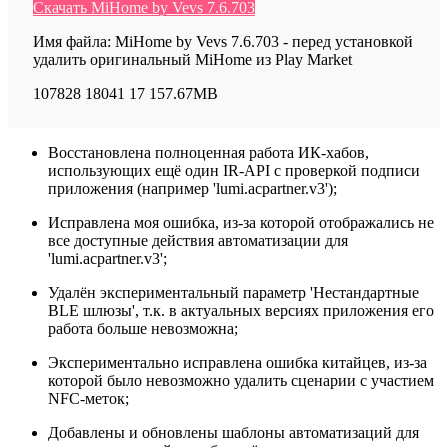
Скачать MiHome by Vevs 7.6.703
Имя файла: MiHome by Vevs 7.6.703 - перед установкой
удалить оригинальный MiHome из Play Market
107828
18041
17
157.67MB
Восстановлена полноценная работа ИК-хабов,
использующих ещё один IR-API с проверкой подписи
приложения (например 'lumi.acpartner.v3');
Исправлена моя ошибка, из-за которой отображались не
все доступные действия автоматизации для
'lumi.acpartner.v3';
Удалён экспериментальный параметр 'Нестандартные
BLE шлюзы', т.к. в актуальных версиях приложения его
работа больше невозможна;
Экспериментально исправлена ошибка китайцев, из-за
которой было невозможно удалить сценарии с участием
NFC-меток;
Добавлены и обновлены шаблоны автоматизаций для