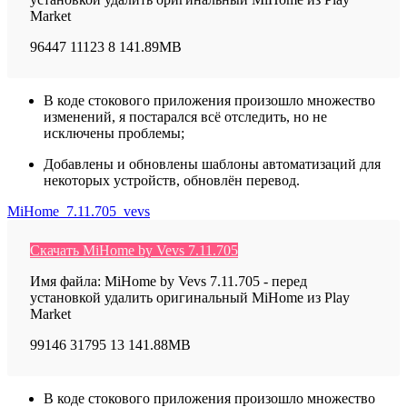
Market
96447
11123
8
141.89MB
В коде стокового приложения произошло множество
изменений, я постарался всё отследить, но не
исключены проблемы;
Добавлены и обновлены шаблоны автоматизаций для
некоторых устройств, обновлён перевод.
MiHome_7.11.705_vevs
Скачать MiHome by Vevs 7.11.705
Имя файла: MiHome by Vevs 7.11.705 - перед
установкой удалить оригинальный MiHome из Play
Market
99146
31795
13
141.88MB
В коде стокового приложения произошло множество