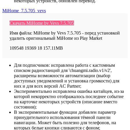
некоторых устройств, обновлён перевод.
MiHome_7.5.705_vevs
Скачать MiHome by Vevs 7.5.705
Имя файла: MiHome by Vevs 7.5.705 - перед установкой
удалить оригинальный MiHome из Play Market
109548
19369
18
157.11MB
Для подписчиков: исправлена работа с кастомным
списком радиостанций для 'chuangmi.radio.v1/v2',
расширены возможности автоматизации (выбор
доступных уведомлений и установка громкости) для
них и для всех версий AC Partner;
Экспериментально исправлена ошибка китайцев, из-за
которой некорректно отображалось последнее событие
на карточке некоторых уcтройств (описание вместо
состояния);
В экспериментальные функции добавлен параметр
принудительного использования тёмной панели
навигации. Может быть полезно для телефонов, на
которых белые кнопки сливаются с фоном;