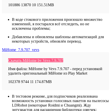
101886
13870
10
151.51MB
В коде стокового приложения произошло множество
изменений, я постарался всё отследить, но не
исключены проблемы;
Добавлены и обновлены шаблоны автоматизаций для
некоторых устройств, обновлён перевод.
MiHome_7.9.707_vevs
Скачать MiHome by Vevs 7.9.707
Имя файла: MiHome by Vevs 7.9.707 - перед установкой
удалить оригинальный MiHome из Play Market
102378
9744
11
174.87MB
В тестовом режиме, для подписчиков реализована
возможность установки голосовых пакетов на пылесосы
LDRobot (некоторые Roidmi и Chuangmi). Жду
энтузиастов для расширения библиотеки озвучек;