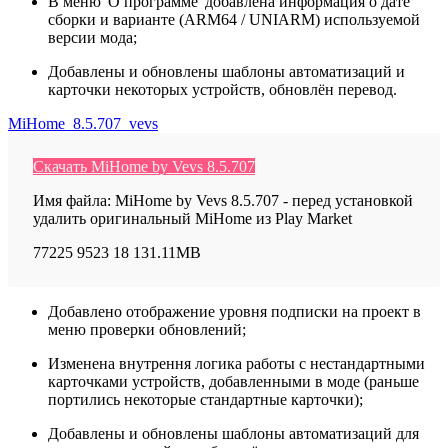
В меню 'О программе' добавлена информация о дате
сборки и варианте (ARM64 / UNIARM) используемой
версии мода;
Добавлены и обновлены шаблоны автоматизаций и
карточки некоторых устройств, обновлён перевод.
MiHome_8.5.707_vevs
Скачать MiHome by Vevs 8.5.707
Имя файла: MiHome by Vevs 8.5.707 - перед установкой
удалить оригинальный MiHome из Play Market
77225
9523
18
131.11MB
Добавлено отображение уровня подписки на проект в
меню проверки обновлений;
Изменена внутрення логика работы с нестандартными
карточками устройств, добавленными в моде (раньше
портились некоторые стандартные карточки);
Добавлены и обновлены шаблоны автоматизаций для