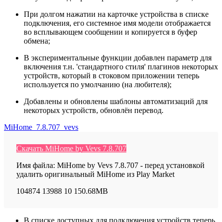
При долгом нажатии на карточке устройства в списке
подключения, его системное имя модели отображается
во всплывающем сообщении и копируется в буфер
обмена;
В экспериментальные функции добавлен параметр для
включения т.н. 'стандартного стиля' плагинов некоторых
устройств, который в стоковом приложении теперь
используется по умолчанию (на любителя);
Добавлены и обновлены шаблоны автоматизаций для
некоторых устройств, обновлён перевод.
MiHome_7.8.707_vevs
Скачать MiHome by Vevs 7.8.707
Имя файла: MiHome by Vevs 7.8.707 - перед установкой
удалить оригинальный MiHome из Play Market
104874
13988
10
150.68MB
В списке доступных для подключения устройств теперь