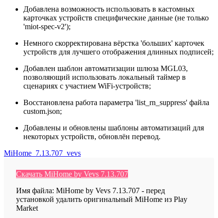
Добавлена возможность использовать в кастомных
карточках устройств специфические данные (не только
'miot-spec-v2');
Немного скорректирована вёрстка 'больших' карточек
устройств для лучшего отображения длинных подписей;
Добавлен шаблон автоматизации шлюза MGL03,
позволяющий использовать локальный таймер в
сценариях с участием WiFi-устройств;
Восстановлена работа параметра 'list_rn_suppress' файла
custom.json;
Добавлены и обновлены шаблоны автоматизаций для
некоторых устройств, обновлён перевод.
MiHome_7.13.707_vevs
Скачать MiHome by Vevs 7.13.707
Имя файла: MiHome by Vevs 7.13.707 - перед
установкой удалить оригинальный MiHome из Play
Market