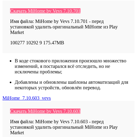
Скачать MiHome by Vevs 7.10.701
Имя файла: MiHome by Vevs 7.10.701 - перед
установкой удалить оригинальный MiHome из Play
Market
100277
10292
9
175.47MB
В коде стокового приложения произошло множество
изменений, я постарался всё отследить, но не
исключены проблемы;
Добавлены и обновлены шаблоны автоматизаций для
некоторых устройств, обновлён перевод.
MiHome_7.10.603_vevs
Скачать MiHome by Vevs 7.10.603
Имя файла: MiHome by Vevs 7.10.603 - перед
установкой удалить оригинальный MiHome из Play
Market