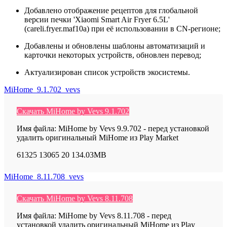
Добавлено отображение рецептов для глобальной
версии печки 'Xiaomi Smart Air Fryer 6.5L'
(careli.fryer.maf10a) при её использовании в CN-регионе;
Добавлены и обновлены шаблоны автоматизаций и
карточки некоторых устройств, обновлен перевод;
Актуализирован список устройств экосистемы.
MiHome_9.1.702_vevs
Скачать MiHome by Vevs 9.1.702
Имя файла: MiHome by Vevs 9.9.702 - перед установкой
удалить оригинальный MiHome из Play Market
61325
13065
20
134.03MB
MiHome_8.11.708_vevs
Скачать MiHome by Vevs 8.11.708
Имя файла: MiHome by Vevs 8.11.708 - перед
установкой удалить оригинальный MiHome из Play