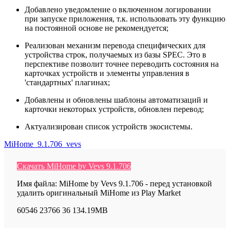
Добавлено уведомление о включенном логировании
при запуске приложения, т.к. использовать эту функцию
на постоянной основе не рекомендуется;
Реализован механизм перевода специфических для
устройства строк, получаемых из базы SPEC. Это в
перспективе позволит точнее переводить состояния на
карточках устройств и элементы управления в
'стандартных' плагинах;
Добавлены и обновлены шаблоны автоматизаций и
карточки некоторых устройств, обновлен перевод;
Актуализирован список устройств экосистемы.
MiHome_9.1.706_vevs
Скачать MiHome by Vevs 9.1.706
Имя файла: MiHome by Vevs 9.1.706 - перед установкой
удалить оригинальный MiHome из Play Market
60546
23766
36
134.19MB