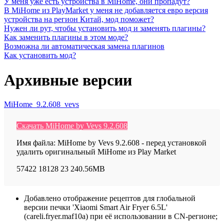
У меня уже есть устройства в MiHome, они пропадут?
В MiHome из PlayMarket у меня не добавляется евро версия
устройства на регион Китай, мод поможет?
Нужен ли рут, чтобы установить мод и заменять плагины?
Как заменить плагины в этом моде?
Возможна ли автоматическая замена плагинов
Как установить мод?
Архивные версии
MiHome_9.2.608_vevs
Скачать MiHome by Vevs 9.2.608
Имя файла: MiHome by Vevs 9.2.608 - перед установкой
удалить оригинальный MiHome из Play Market
57422
18128
23
240.56MB
Добавлено отображение рецептов для глобальной
версии печки 'Xiaomi Smart Air Fryer 6.5L'
(careli.fryer.maf10a) при её использовании в CN-регионе;