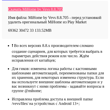
Скачать MiHome by Vevs 8.8.705
Имя файла: MiHome by Vevs 8.8.705 - перед установкой
удалить оригинальный MiHome из Play Market
69362
30472
33
133.52MB
❗ Во всех версиях 8.8.x производителем сломано
создание сценариев, для которых требуется выбрать в
параметрах действия режим или число. Ждём
исправления от китайцев;
Для гиков: изменена логика работы с кастомными
шаблонами автоматизаций, переименованы папки для
их хранения, для некоторых изменена структура. Если
вы используете внешние шаблоны автоматизации и у
вас возникнут с ними проблемы - задавайте вопросы в
группе @mihome;
Исправлена проблема доступа к внешней папке
/vevs/files/ на устройствах с Android 13+;