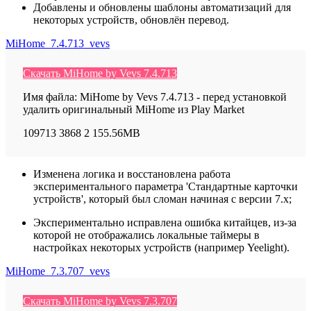
Добавлены и обновлены шаблоны автоматизаций для
некоторых устройств, обновлён перевод.
MiHome_7.4.713_vevs
Скачать MiHome by Vevs 7.4.713
Имя файла: MiHome by Vevs 7.4.713 - перед установкой
удалить оригинальный MiHome из Play Market
109713
3868
2
155.56MB
Изменена логика и восстановлена работа
экспериментального параметра 'Стандартные карточки
устройств', который был сломан начиная с версии 7.x;
Экспериментально исправлена ошибка китайцев, из-за
которой не отображались локальные таймеры в
настройках некоторых устройств (например Yeelight).
MiHome_7.3.707_vevs
Скачать MiHome by Vevs 7.3.707