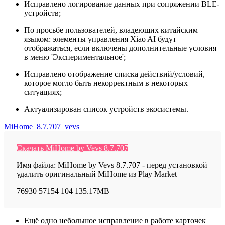
Исправлено логирование данных при сопряжении BLE-
устройств;
По просьбе пользователей, владеющих китайским
языком: элементы управления Xiao AI будут
отображаться, если включены дополнительные условия
в меню 'Экспериментальное';
Исправлено отображение списка действий/условий,
которое могло быть некорректным в некоторых
ситуациях;
Актуализирован список устройств экосистемы.
MiHome_8.7.707_vevs
Скачать MiHome by Vevs 8.7.707
Имя файла: MiHome by Vevs 8.7.707 - перед установкой
удалить оригинальный MiHome из Play Market
76930
57154
104
135.17MB
Ещё одно небольшое исправление в работе карточек