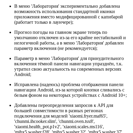
В меню 'Лаборатория' экспериментально добавлена
возможность использования стандартной иконки
приложения вместо модифицированной с капибарой
(работает только в лаунчере);
Прогноз погоды на главном экране теперь по
умолчанию отключен из-за его крайне нестабильной и
нелогичной работы, а в меню 'Лаборатория' добавлен
параметр включения (не рекомендуется);
Параметр в меню 'Лаборатория' для принудительного
включения тёмной панели навигации упразднён, т.к.
утратил свою актуальность на современных версиях
Android;
Исправлена (надеюсь) проблема отображения панели
навигации Android, из-за которой кнопки сливались с
белым фоном на некоторых устройствах с Android 10+;
Добавлены переопределения запросов к API для
большей совместимости в разных регионах
подключения для моделей 'xiaomi.fryer.maf65',
'chunmi.ihcooker.slim', 'chunmi.oven.tsx8',
'xiaomi.health_pot.p1v2', 'xiaomi.scales.ms116',
'mibx5.washer.f28', 'mibx5.washer.32', 'mibx5.washer.37',