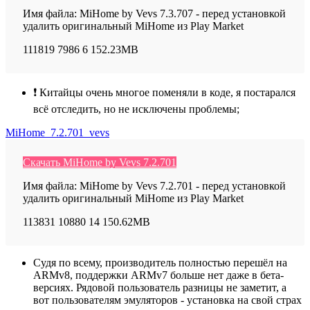
Имя файла: MiHome by Vevs 7.3.707 - перед установкой
удалить оригинальный MiHome из Play Market
111819
7986
6
152.23MB
❗ Китайцы очень многое поменяли в коде, я постарался
всё отследить, но не исключены проблемы;
MiHome_7.2.701_vevs
Скачать MiHome by Vevs 7.2.701
Имя файла: MiHome by Vevs 7.2.701 - перед установкой
удалить оригинальный MiHome из Play Market
113831
10880
14
150.62MB
Судя по всему, производитель полностью перешёл на
ARMv8, поддержки ARMv7 больше нет даже в бета-
версиях. Рядовой пользователь разницы не заметит, а
вот пользователям эмуляторов - установка на свой страх