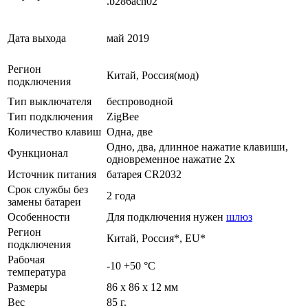
.b286acn02
Дата выхода
май 2019
Регион
Китай, Россия(мод)
подключения
Тип выключателя
беспроводной
Тип подключения
ZigBee
Количество клавиш
Одна, две
Одно, два, длинное нажатие клавиши,
Функционал
одновременное нажатие 2х
Источник питания
батарея CR2032
Срок службы без
2 года
замены батареи
Особенности
Для подключения нужен
шлюз
Регион
Китай, Россия*, EU*
подключения
Рабочая
-10 +50 °C
температура
Размеры
86 х 86 х 12 мм
Вес
85 г.