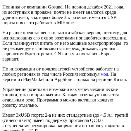
Новинка от компании Gosund. На период декабря 2021 года,
из доступных в продаже, почти не имеет аналогов среди
удлинителей, в которых более 3-х розеток, имеются USB
порты и все это работает в MiHome.
На рынке представлена только китайская версия, поэтому для
использования его с евро розетками понадобится переходник.
Если планируется питать от него мощные электроприборы, то
не рекомендуется пользоваться переходниками, лучшим
вариантом будет отрезать CN вилку и поставить Евро
вариант.
По информации от пользователей устройство работает на
любых регионах (в том числе Россия) используя
мод
. На
версии из PlayMarket или AppStore - только на регионе Китай.
Управление розетками возможно как через механические
кнопки, так и в приложении. Каждая розетка управляется
отдельным реле. Программно можно вкл/выкл каждую
розетку отдельно.
Имеет 3хUSB порта: 2-а из них стандартные (до 4,5 А), третий
(синего цвета) имеет поддержку протокола QC3.0
- ступенчатая регулировка напряжения по запросу гаджета в
пределах 5 - 12 В.