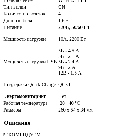
Подключение
Wi-Fi 2,4 ГГц
Тип вилки
CN
Количество розеток
4
Длина кабеля
1,6 м
Питание
220В, 50/60 Гц
Мощность нагрузки
10А, 2200 Вт
5В - 4,5 А
5В - 2,1 А
Мощность нагрузки USB
5В - 2,4 А
9В - 2 А
12В - 1,5 А
Поддержка Quick Charge
QC3.0
Энергомониторинг
Нет
Рабочая температура
-20 +40 °C
Размеры
260 х 54 х 34 мм
Описание
РЕКОМЕНДУЕМ