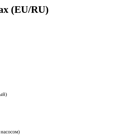
ax (EU/RU)
ый)
 насосом)