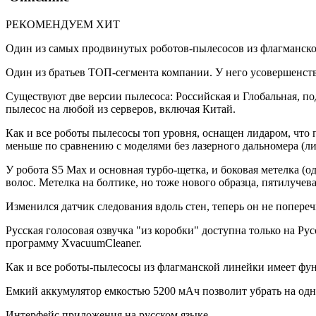
РЕКОМЕНДУЕМ
ХИТ
Один из самых продвинутых роботов-пылесосов из флагманск
Один из братьев ТОП-сегмента компании. У него усовершенство
Существуют две версии пылесоса: Российская и Глобальная, п
пылесос на любой из серверов, включая Китай.
Как и все роботы пылесосы топ уровня, оснащен лидаром, что
меньше по сравнению с моделями без лазерного дальномера (ли
У робота S5 Max и основная турбо-щетка, и боковая метелка (о
волос. Метелка на болтике, но тоже нового образца, пятилучев
Изменился датчик следования вдоль стен, теперь он не попере
Русская голосовая озвучка "из коробки" доступна только на Р
программу XvacuumCleaner.
Как и все роботы-пылесосы из флагманской линейки имеет функ
Емкий аккумулятор емкостью 5200 мАч позволит убрать на одно
Интерфейс приложения на русском языке.