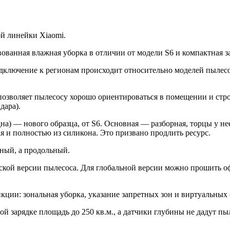
ой линейки Xiaomi.
ванная влажная уборка в отличии от модели S6 и компактная за
одключение к регионам происходит относительно моделей пылесо
 позволяет пылесосу хорошо ориентироваться в помещении и стро
дара).
дна) — нового образца, от S6. Основная — разборная, торцы у н
ая и полностью из силикона. Это призвано продлить ресурс.
чный, а продольный.
усской версии пылесоса. Для глобальной версии можно прошить 
ции: зональная уборка, указание запретных зон и виртуальных 
й зарядке площадь до 250 кв.м., а датчики глубины не дадут пы