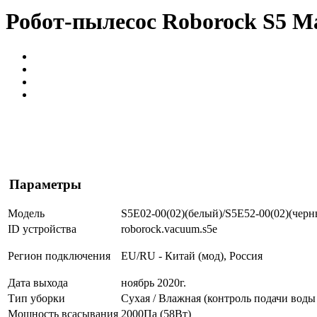
Робот-пылесос Roborock S5 M
Параметры
Модель
S5E02-00(02)(белый)/S5E52-00(02)(черн
ID устройства
roborock.vac
uum.s5e
Регион подключения
EU/RU - Китай (мод), Россия
Дата выхода
ноябрь 2020г.
Тип уборки
Сухая / Влажная (контроль подачи воды
Мощность всасывания
2000Па (58Вт)