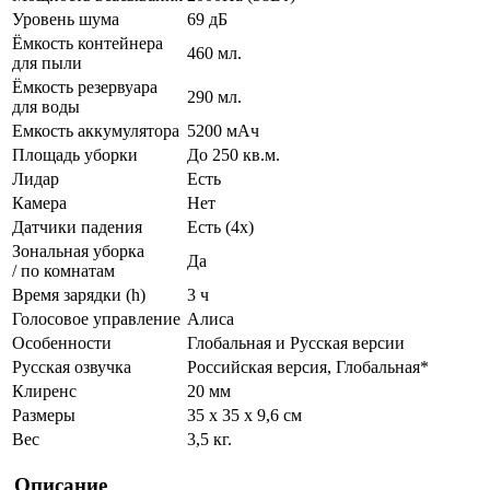
Уровень шума
69 дБ
Ёмкость контейнера
460 мл.
для пыли
Ёмкость резервуара
290 мл.
для воды
Емкость аккумулятора
5200 мАч
Площадь уборки
До 250 кв.м.
Лидар
Есть
Камера
Нет
Датчики падения
Есть (4x)
Зональная уборка
Да
/ по комнатам
Время зарядки (h)
3 ч
Голосовое управление
Алиса
Особенности
Глобальная и Русская версии
Русская озвучка
Российская версия, Глобальная*
Клиренс
20 мм
Размеры
35 х 35 х 9,6 см
Вес
3,5 кг.
Описание